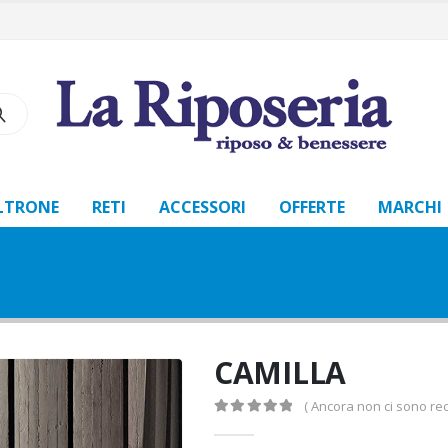
LTRONE
RETI
ACCESSORI
OFFERTE
MARCHI
CAMILLA
( Ancora non ci sono rec
0
Di 5