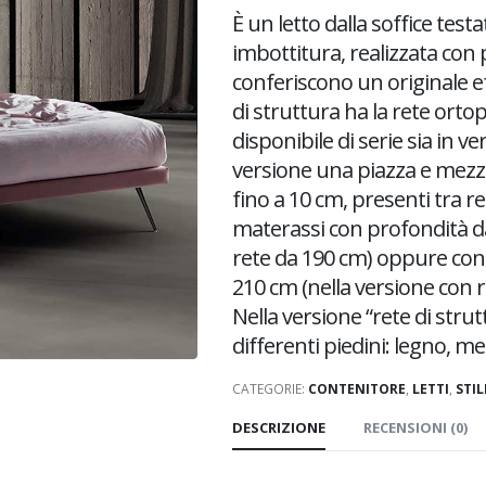
È un letto dalla soffice tes
imbottitura, realizzata con p
conferiscono un originale ef
di struttura ha la rete ortop
disponibile di serie sia in 
versione una piazza e mezzo 
fino a 10 cm, presenti tra re
materassi con profondità da
rete da 190 cm) oppure con
210 cm (nella versione con r
Nella versione “rete di strutt
differenti piedini: legno, me
CATEGORIE:
CONTENITORE
,
LETTI
,
STIL
DESCRIZIONE
RECENSIONI (0)