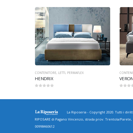
CONTENITORE
,
LETTI
,
STILFAR
CONTEN
VERONICA
BOWI
0
Su 5
0
Su 5
La Riposeria - Copyright 2020. Tutti i diritti
RIPOSARE di Pagano Vincenzo, strada prov. Trentola/Parete
00998460612