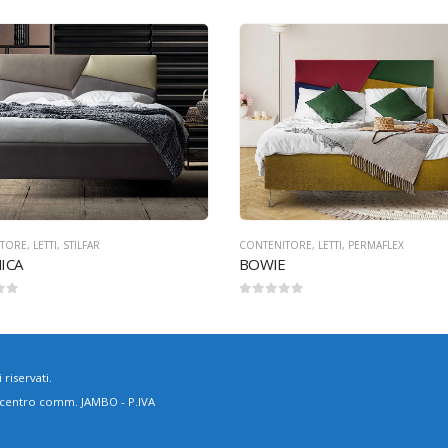
ITORE
,
LETTI
,
PERMAFLEX
CONTENITORE
,
LETTI
,
STILFAR
E
EMMA
0
Su 5
 riservati.
, centro comm. JAMBO - P.IVA