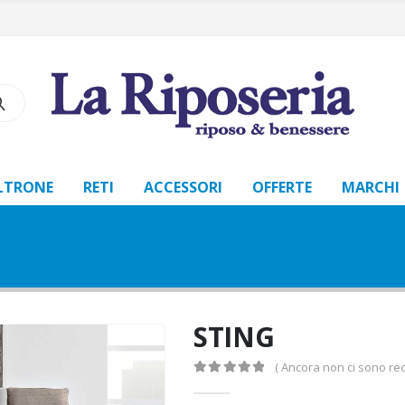
LTRONE
RETI
ACCESSORI
OFFERTE
MARCHI
STING
( Ancora non ci sono rec
0
Di 5