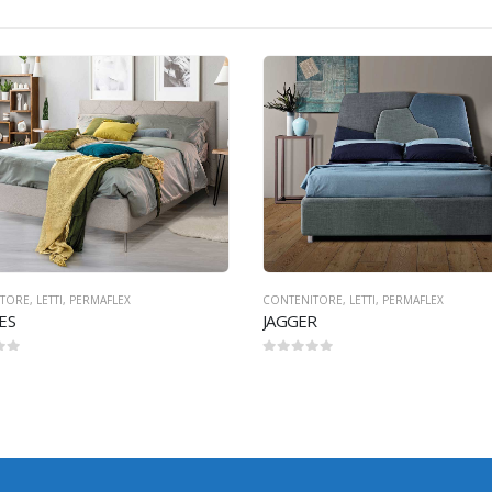
ITORE
,
LETTI
,
PERMAFLEX
R
GUANCIALI
,
PERMAFLEX
NATURAL LATEX
0
Su 5