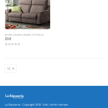
DIVANI
,
DIVANO LINEARE
,
VITA RELAX
ZOE
0
Su 5
La Riposeria - Copyright 2020. Tutti i diritti riservati.