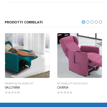
PRODOTTI CORRELATI
DIVANO LETTO
,
IL BENESSERE
BOGART
POLTRONE LIFT
,
SPAZIO RELAX
CARINA
0
Su 5
0
Su 5