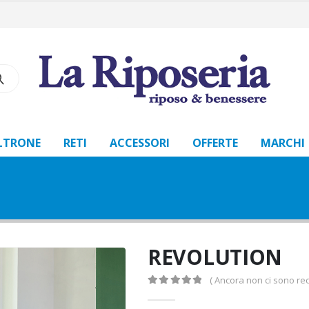
LTRONE
RETI
ACCESSORI
OFFERTE
MARCHI
REVOLUTION
( Ancora non ci sono rec
0
Di 5