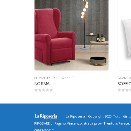
CONTEN
SINAT
GUANCIALI
,
PERMAFLEX
0
Su 5
SOFFICE
0
Su 5
La Riposeria - Copyright 2020. Tutti i diritti
RIPOSARE di Pagano Vincenzo, strada prov. Trentola/Parete
00998460612