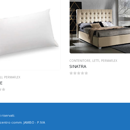
ITORE
,
LETTI
,
PERMAFLEX
RA
GUANCIALI
,
PERMAFLEX
BREEZE
0
Su 5
 riservati.
, centro comm. JAMBO - P.IVA