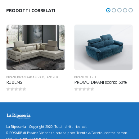
PRODOTTI CORRELATI
DIVANI
,
DIVANO AD ANGOLO
,
TANCREDI
DIVANI
,
OFFERTE
RUBENS
PROMO DIVANI sconto 50%
0
Su 5
0
Su 5
La Riposeria - Copyright 2020. Tutti i diritti riservati.
RIPOSARE di Pagano Vincenzo, strada prov. Trentola/Parete, centro comm.
JAMBO - P.IVA 00998460612