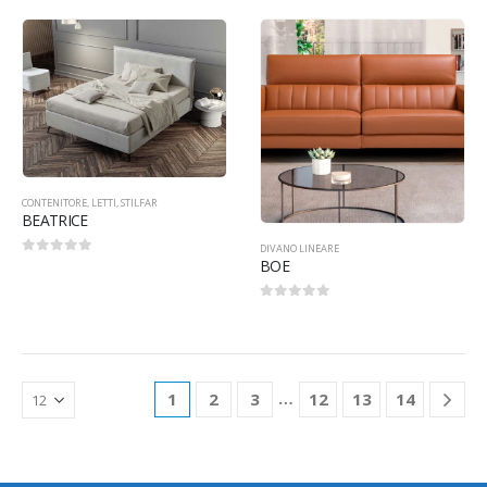
CONTENITORE
,
LETTI
,
STILFAR
BEATRICE
DIVANO LINEARE
BOE
0
Su 5
0
Su 5
…
1
2
3
12
13
14