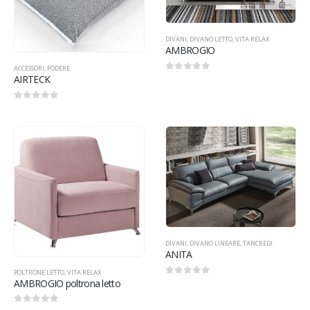
DIVANI
,
DIVANO LETTO
,
VITA RELAX
AMBROGIO
ACCESSORI
,
FODERE
AIRTECK
0
Su 5
0
Su 5
DIVANI
,
DIVANO LINEARE
,
TANCREDI
ANITA
POLTRONE LETTO
,
VITA RELAX
AMBROGIO poltrona letto
0
Su 5
0
Su 5