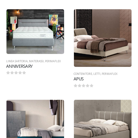
LINEA SARTORIA
,
MATERASSI
,
PERMAFLEX
ANNIVERSARY
CONTENITORE
,
LETTI
,
PERMAFLEX
APUS
0
Su 5
0
Su 5